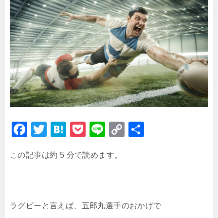
F
T
H
P
Li
C
共
a
wi
at
o
n
o
有
この記事は約 5 分で読めます。
c
tt
e
c
e
p
e
er
n
k
y
b
a
et
Li
o
n
ラグビーと言えば、五郎丸選手のおかげで