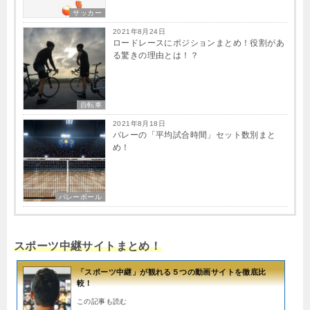
サッカー
2021年8月24日
ロードレースにポジションまとめ！役割があ
る驚きの理由とは！？
自転車
2021年8月18日
バレーの「平均試合時間」セット数別まと
め！
バレーボール
スポーツ中継サイトまとめ！
「スポーツ中継」が観れる５つの動画サイトを徹底比
較！
この記事も読む