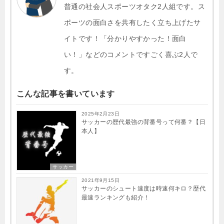
o
普通の社会人スポーツオタク2人組です。ス
k
k
ポーツの面白さを共有したく立ち上げたサ
イトです！「分かりやすかった！面白
い！」などのコメントですごく喜ぶ2人で
す。
こんな記事を書いています
2025年2月23日
サッカーの歴代最強の背番号って何番？【日
本人】
サッカー
2021年9月15日
サッカーのシュート速度は時速何キロ？歴代
最速ランキングも紹介！