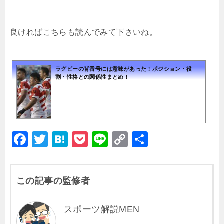
良ければこちらも読んでみて下さいね。
ラグビーの背番号には意味があった！ポジション・役
割・性格との関係性まとめ！
F
T
H
P
Li
C
共
a
wi
at
o
n
o
有
c
tt
e
c
e
p
この記事の監修者
e
er
n
k
y
b
a
et
Li
スポーツ解説MEN
o
n