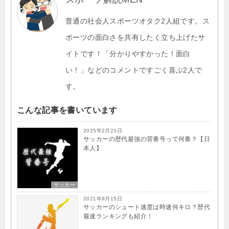
o
n
o
普通の社会人スポーツオタク2人組です。ス
k
k
ポーツの面白さを共有したく立ち上げたサ
イトです！「分かりやすかった！面白
い！」などのコメントですごく喜ぶ2人で
す。
こんな記事を書いています
2025年2月23日
サッカーの歴代最強の背番号って何番？【日
本人】
サッカー
2021年9月15日
サッカーのシュート速度は時速何キロ？歴代
最速ランキングも紹介！