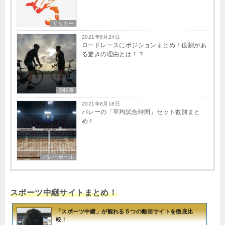
サッカー
2021年8月24日
ロードレースにポジションまとめ！役割があ
る驚きの理由とは！？
自転車
2021年8月18日
バレーの「平均試合時間」セット数別まと
め！
バレーボール
スポーツ中継サイトまとめ！
「スポーツ中継」が観れる５つの動画サイトを徹底比
較！