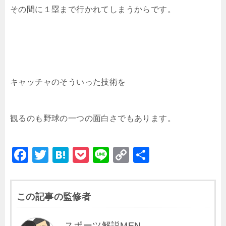
その間に１塁まで行かれてしまうからです。
キャッチャのそういった技術を
観るのも野球の一つの面白さでもあります。
F
T
H
P
Li
C
共
a
wi
at
o
n
o
有
c
tt
e
c
e
p
この記事の監修者
e
er
n
k
y
b
a
et
Li
スポーツ解説MEN