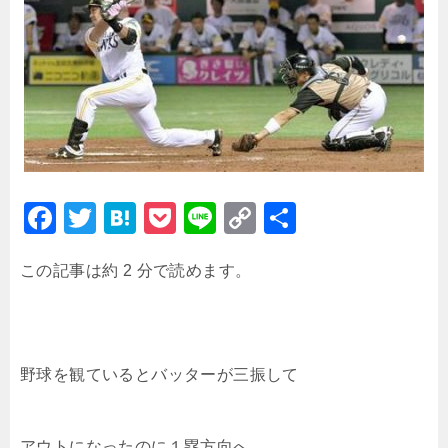
F
T
H
P
Li
C
共
a
wi
at
o
n
o
有
この記事は約 2 分で読めます。
c
tt
e
c
e
p
e
er
n
k
y
b
a
et
Li
o
n
野球を観ているとバッターが三振して
o
k
k
アウトになったのに１塁方向へ