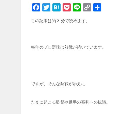
F
T
H
P
Li
C
共
a
wi
at
o
n
o
有
この記事は約 3 分で読めます。
c
tt
e
c
e
p
e
er
n
k
y
b
a
et
Li
o
n
毎年のプロ野球は熱戦が続いています。
o
k
k
ですが、そんな熱戦がゆえに
たまに起こる監督や選手の審判への抗議。