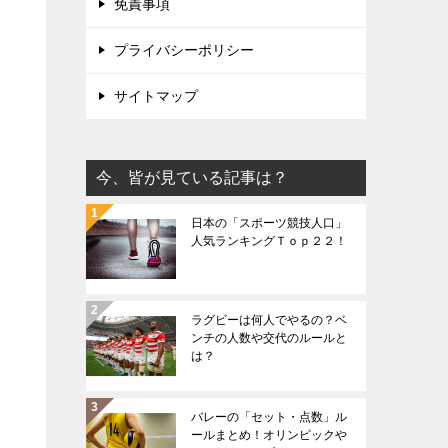
免責事項
プライバシーポリシー
サイトマップ
今、皆が見ている記事は？
日本の「スポーツ競技人口」
人気ランキングＴｏｐ２２！
ラグビーは何人でやるの？ベ
ンチの人数や交代のルールと
は？
バレーの「セット・点数」ル
ールまとめ！オリンピックや