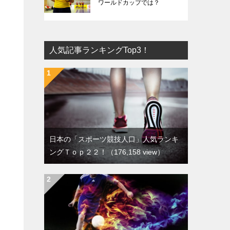
ワールドカップでは？
人気記事ランキングTop3！
日本の「スポーツ競技人口」人気ランキ
ングＴｏｐ２２！
（176,158 view）