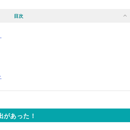
目次
！
？
出があった！