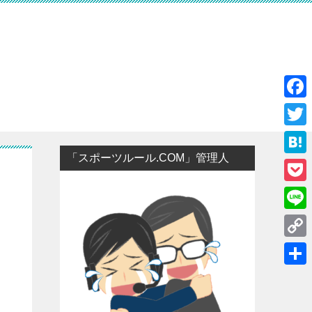
F
a
T
c
「スポーツルール.COM」管理人
w
H
e
i
a
P
b
t
t
o
o
L
t
e
c
o
i
e
C
n
k
k
n
r
o
a
共
e
e
p
有
t