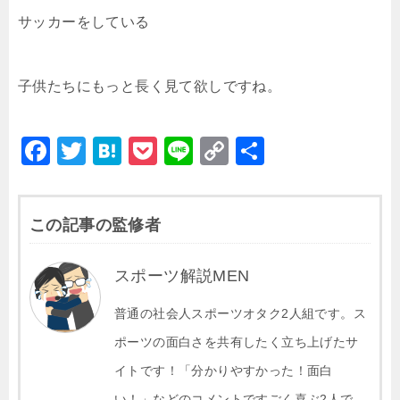
サッカーをしている
子供たちにもっと長く見て欲しですね。
F
T
H
P
Li
C
共
a
wi
at
o
n
o
有
c
tt
e
c
e
p
この記事の監修者
e
er
n
k
y
b
a
et
Li
スポーツ解説MEN
o
n
o
普通の社会人スポーツオタク2人組です。ス
k
k
ポーツの面白さを共有したく立ち上げたサ
イトです！「分かりやすかった！面白
い！」などのコメントですごく喜ぶ2人で