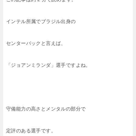
c
tt
e
c
e
p
e
er
n
k
y
b
a
et
Li
インテル所属でブラジル出身の
o
n
o
k
センターバックと言えば、
k
「ジョアンミランダ」選手ですよね。
守備能力の高さとメンタルの部分で
定評のある選手です。