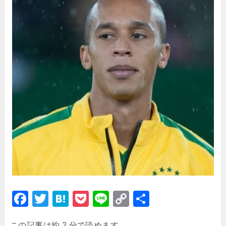
F
T
H
P
Li
C
共
a
wi
at
o
n
o
有
この記事は約 2 分で読めます。