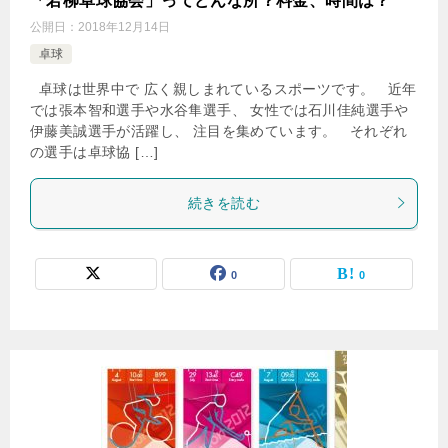
「若柳卓球協会」ってどんな所？料金、時間は？
公開日：
2018年12月14日
卓球
卓球は世界中で 広く親しまれているスポーツです。 近年
では張本智和選手や水谷隼選手、 女性では石川佳純選手や
伊藤美誠選手が活躍し、 注目を集めています。 それぞれ
の選手は卓球協 […]
続きを読む
0
0