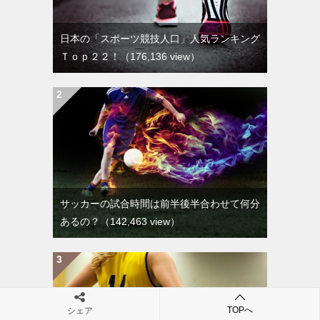
日本の「スポーツ競技人口」人気ランキング
Ｔｏｐ２２！
（176,136 view）
サッカーの試合時間は前半後半合わせて何分
あるの？
（142,463 view）
TOPへ
シェア