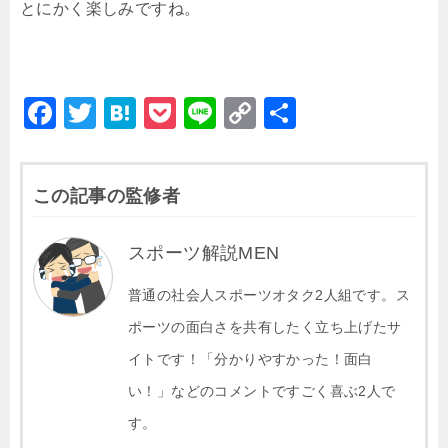
とにかく楽しみですね。
F
T
H
P
Li
C
共
a
wi
at
o
n
o
有
c
tt
e
c
e
p
この記事の監修者
e
er
n
k
y
b
a
et
Li
スポーツ解説MEN
o
n
o
普通の社会人スポーツオタク2人組です。ス
k
k
ポーツの面白さを共有したく立ち上げたサ
イトです！「分かりやすかった！面白
い！」などのコメントですごく喜ぶ2人で
す。