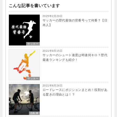
こんな記事を書いています
2025年2月23日
サッカーの歴代最強の背番号って何番？【日
本人】
サッカー
2021年9月15日
サッカーのシュート速度は時速何キロ？歴代
最速ランキングも紹介！
サッカー
2021年8月24日
ロードレースにポジションまとめ！役割があ
る驚きの理由とは！？
自転車