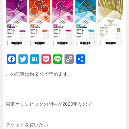
F
T
H
P
Li
C
共
a
wi
at
o
n
o
有
この記事は約 2 分で読めます。
c
tt
e
c
e
p
e
er
n
k
y
b
a
et
Li
o
n
東京オリンピックの開催が2020年なので、
o
k
k
チケットを買いたい