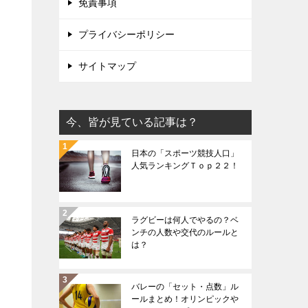
免責事項
プライバシーポリシー
サイトマップ
今、皆が見ている記事は？
日本の「スポーツ競技人口」
人気ランキングＴｏｐ２２！
ラグビーは何人でやるの？ベ
ンチの人数や交代のルールと
は？
バレーの「セット・点数」ル
ールまとめ！オリンピックや