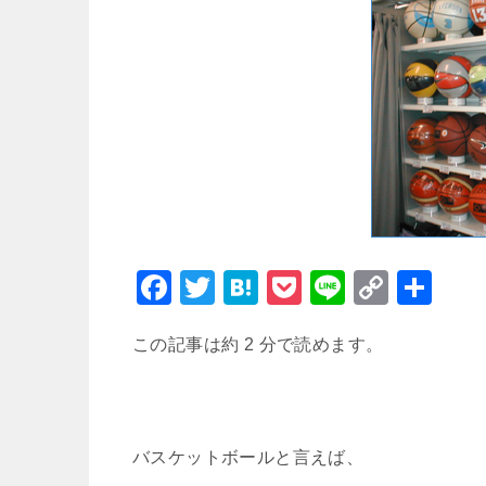
F
T
H
P
Li
C
共
a
wi
at
o
n
o
有
この記事は約 2 分で読めます。
c
tt
e
c
e
p
e
er
n
k
y
b
a
et
Li
o
n
バスケットボールと言えば、