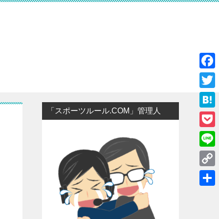
F
a
T
c
「スポーツルール.COM」管理人
w
H
e
i
a
P
b
t
t
o
o
L
t
e
c
o
i
e
C
n
k
k
n
r
o
a
共
e
e
p
有
t