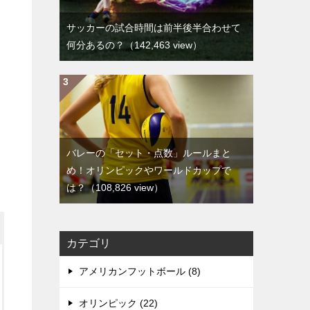
サッカーの試合時間は前半後半合わせて
何分あるの？
（142,463 view）
バレーの「セット・点数」ルールまと
め！オリンピックやワールドカップで
は？
（108,826 view）
カテゴリ
アメリカンフットボール (8)
オリンピック (22)