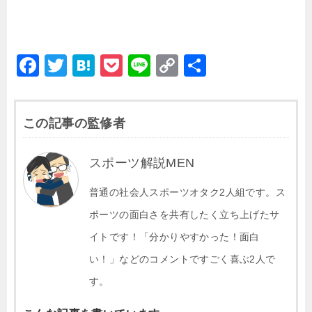
F
T
H
P
Li
C
共
a
wi
at
o
n
o
有
c
tt
e
c
e
p
この記事の監修者
e
er
n
k
y
b
a
et
Li
スポーツ解説MEN
o
n
o
普通の社会人スポーツオタク2人組です。ス
k
k
ポーツの面白さを共有したく立ち上げたサ
イトです！「分かりやすかった！面白
い！」などのコメントですごく喜ぶ2人で
す。