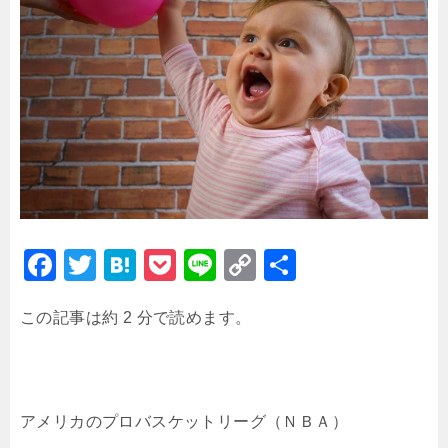
F
T
H
P
Li
C
共
a
wi
at
o
n
o
有
この記事は約 2 分で読めます。
c
tt
e
c
e
p
e
er
n
k
y
b
a
et
Li
o
n
アメリカのプロバスケットリーグ（ＮＢＡ）