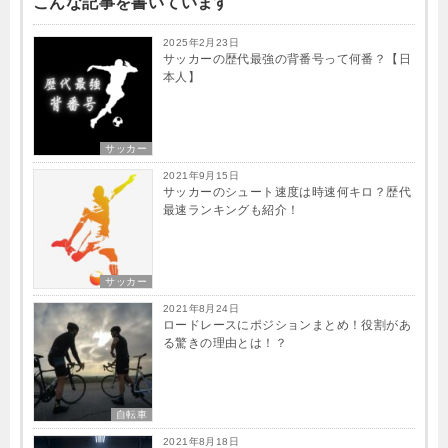
こんな記事を書いています
2025年2月23日
サッカーの歴代最強の背番号って何番？【日
本人】
サッカー
2021年9月15日
サッカーのシュート速度は時速何キロ？歴代
最速ランキングも紹介！
サッカー
2021年8月24日
ロードレースにポジションまとめ！役割があ
る驚きの理由とは！？
自転車
2021年8月18日