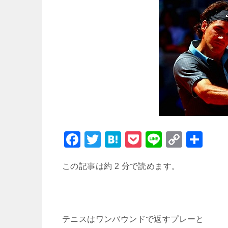
F
T
H
P
Li
C
共
a
wi
at
o
n
o
有
この記事は約 2 分で読めます。
c
tt
e
c
e
p
e
er
n
k
y
b
a
et
Li
o
n
テニスはワンバウンドで返すプレーと