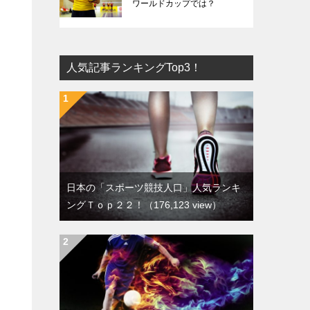
ワールドカップでは？
人気記事ランキングTop3！
日本の「スポーツ競技人口」人気ランキ
ングＴｏｐ２２！
（176,123 view）