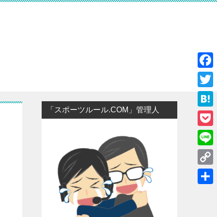
F
a
T
c
「スポーツルール.COM」管理人
w
H
e
i
a
P
b
t
t
o
o
L
t
e
c
o
i
e
C
n
k
k
n
r
o
a
共
e
e
p
有
t