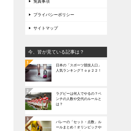
免責事項
プライバシーポリシー
サイトマップ
今、皆が見ている記事は？
日本の「スポーツ競技人口」
人気ランキングＴｏｐ２２！
ラグビーは何人でやるの？ベ
ンチの人数や交代のルールと
は？
バレーの「セット・点数」ル
ールまとめ！オリンピックや