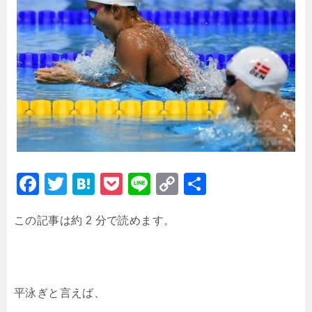
F
T
H
P
Li
C
共
a
wi
at
o
n
o
有
この記事は約 2 分で読めます。
c
tt
e
c
e
p
e
er
n
k
y
b
a
et
Li
o
n
平泳ぎと言えば、