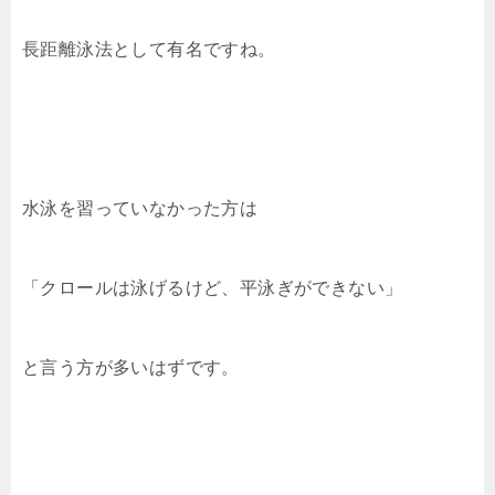
o
k
k
長距離泳法として有名ですね。
水泳を習っていなかった方は
「クロールは泳げるけど、平泳ぎができない」
と言う方が多いはずです。