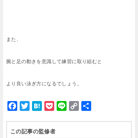
また、
腕と足の動きを意識して練習に取り組むと
より良い泳ぎ方になるでしょう。
F
T
H
P
Li
C
共
a
wi
at
o
n
o
有
c
tt
e
c
e
p
この記事の監修者
e
er
n
k
y