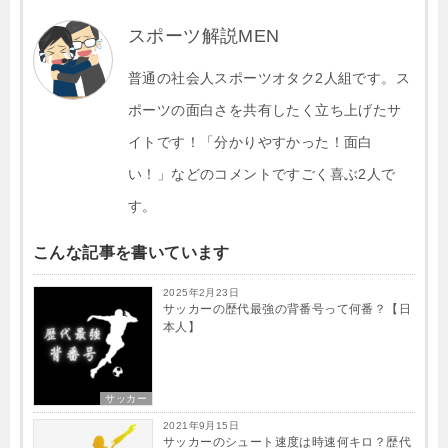
b
a
et
Li
スポーツ解説MEN
o
n
o
普通の社会人スポーツオタク2人組です。ス
k
k
ポーツの面白さを共有したく立ち上げたサ
イトです！「分かりやすかった！面白
い！」などのコメントですごく喜ぶ2人で
す。
こんな記事を書いています
2025年2月23日
サッカーの歴代最強の背番号って何番？【日
本人】
サッカー
2021年9月15日
サッカーのシュート速度は時速何キロ？歴代