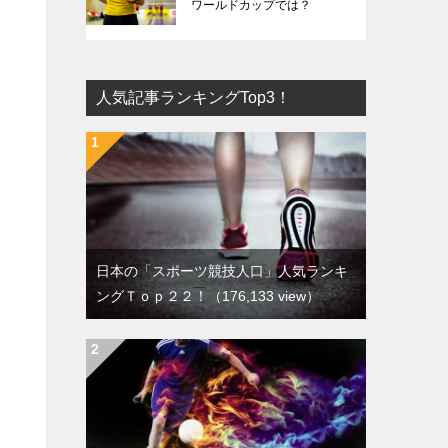
ワールドカップでは？
人気記事ランキングTop3！
日本の「スポーツ競技人口」人気ランキ
ングＴｏｐ２２！
（176,133 view）