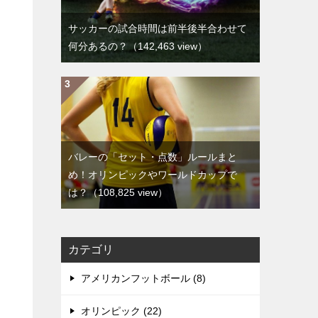
サッカーの試合時間は前半後半合わせて
何分あるの？
（142,463 view）
バレーの「セット・点数」ルールまと
め！オリンピックやワールドカップで
は？
（108,825 view）
カテゴリ
アメリカンフットボール (8)
オリンピック (22)