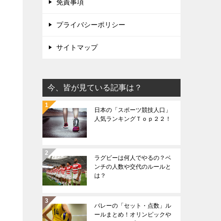
免責事項
プライバシーポリシー
サイトマップ
今、皆が見ている記事は？
日本の「スポーツ競技人口」
人気ランキングＴｏｐ２２！
ラグビーは何人でやるの？ベ
ンチの人数や交代のルールと
は？
バレーの「セット・点数」ル
ールまとめ！オリンピックや