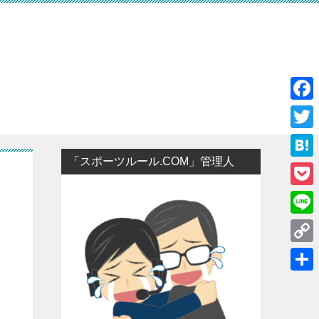
F
a
T
c
「スポーツルール.COM」管理人
w
H
e
i
a
P
b
t
t
o
o
L
t
e
c
o
i
e
C
n
k
k
n
r
o
a
共
e
e
p
有
t