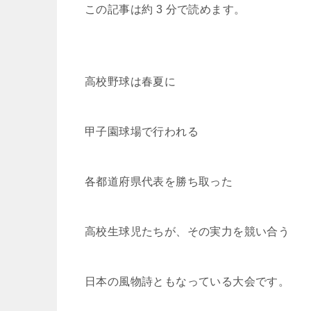
この記事は約 3 分で読めます。
c
tt
e
c
e
p
e
er
n
k
y
b
a
et
Li
o
n
高校野球は春夏に
o
k
k
甲子園球場で行われる
各都道府県代表を勝ち取った
高校生球児たちが、その実力を競い合う
日本の風物詩ともなっている大会です。