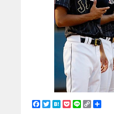
F
T
H
P
Li
C
共
a
wi
at
o
n
o
有