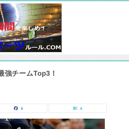
強チームTop3！
0
0