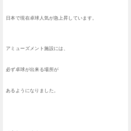
e
er
n
k
y
b
a
et
Li
o
n
日本で現在卓球人気が急上昇しています。
o
k
k
アミューズメント施設には、
必ず卓球が出来る場所が
あるようになりました。