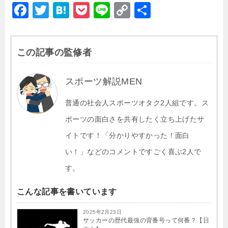
F
T
H
P
Li
C
共
a
wi
at
o
n
o
有
c
tt
e
c
e
p
この記事の監修者
e
er
n
k
y
b
a
et
Li
スポーツ解説MEN
o
n
o
普通の社会人スポーツオタク2人組です。ス
k
k
ポーツの面白さを共有したく立ち上げたサ
イトです！「分かりやすかった！面白
い！」などのコメントですごく喜ぶ2人で
す。
こんな記事を書いています
2025年2月23日
サッカーの歴代最強の背番号って何番？【日