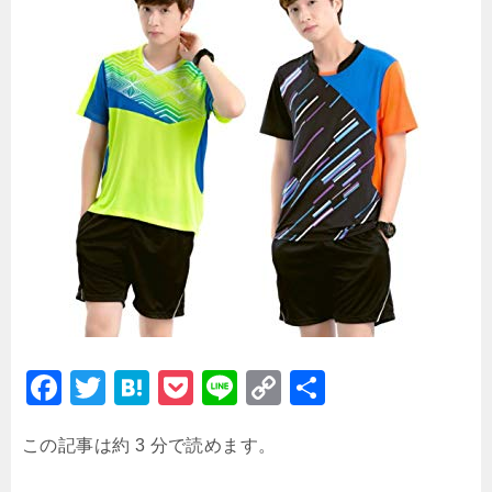
F
T
H
P
Li
C
共
a
wi
at
o
n
o
有
この記事は約 3 分で読めます。
c
tt
e
c
e
p