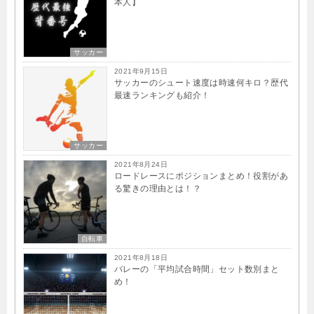
本人】
サッカー
2021年9月15日
サッカーのシュート速度は時速何キロ？歴代
最速ランキングも紹介！
サッカー
2021年8月24日
ロードレースにポジションまとめ！役割があ
る驚きの理由とは！？
自転車
2021年8月18日
バレーの「平均試合時間」セット数別まと
め！