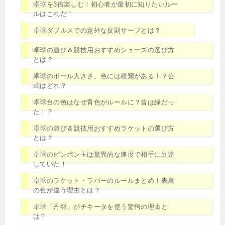
卓球を3倍楽しむ！初心者が最初に知りたいルー
ルはこれだ！
卓球ダブルスでの意外な反則サーブとは？
卓球の遊び＆競技用おすすめシューズの選び方
とは？
卓球のボール大きさ、色には種類がある！？公
式はどれ？
卓球台の色はなぜ青色がルールに？昔は緑だっ
た！？
卓球の遊び＆競技用おすすめラケットの選び方
とは？
卓球のピンポン玉は驚異的な速度で相手に到達
していた！
卓球のラケット・ラバーのルールまとめ！表裏
の色が違う理由とは？
卓球「丹羽」がチキータを使う驚愕の理由と
は？